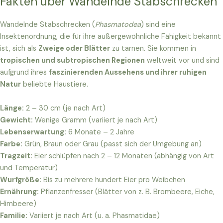
Fakten über Wandelnde Stabschrecken
Wandelnde Stabschrecken (
Phasmatodea
) sind eine
Insektenordnung, die für ihre außergewöhnliche Fähigkeit bekannt
ist, sich als
Zweige oder Blätter
zu tarnen. Sie kommen in
tropischen und subtropischen Regionen
weltweit vor und sind
aufgrund ihres
faszinierenden Aussehens und ihrer ruhigen
Natur
beliebte Haustiere.
Länge:
2 – 30 cm (je nach Art)
Gewicht:
Wenige Gramm (variiert je nach Art)
Lebenserwartung:
6 Monate – 2 Jahre
Farbe:
Grün, Braun oder Grau (passt sich der Umgebung an)
Tragzeit:
Eier schlüpfen nach 2 – 12 Monaten (abhängig von Art
und Temperatur)
Wurfgröße:
Bis zu mehrere hundert Eier pro Weibchen
Ernährung:
Pflanzenfresser (Blätter von z. B. Brombeere, Eiche,
Himbeere)
Familie:
Variiert je nach Art (u. a. Phasmatidae)