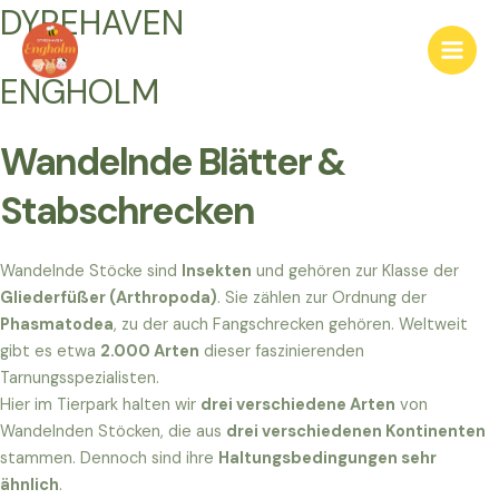
Gå
DYREHAVEN
til
Main
indholdet
ENGHOLM
Men
Wandelnde Blätter &
Stabschrecken
Wandelnde Stöcke sind
Insekten
und gehören zur Klasse der
Gliederfüßer (Arthropoda)
. Sie zählen zur Ordnung der
Phasmatodea
, zu der auch Fangschrecken gehören. Weltweit
gibt es etwa
2.000 Arten
dieser faszinierenden
Tarnungsspezialisten.
Hier im Tierpark halten wir
drei verschiedene Arten
von
Wandelnden Stöcken, die aus
drei verschiedenen Kontinenten
stammen. Dennoch sind ihre
Haltungsbedingungen sehr
ähnlich
.