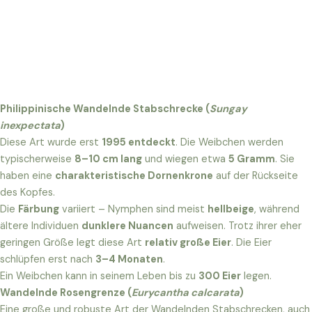
Philippinische Wandelnde Stabschrecke (
Sungay
inexpectata
)
Diese Art wurde erst
1995 entdeckt
. Die Weibchen werden
typischerweise
8–10 cm lang
und wiegen etwa
5 Gramm
. Sie
haben eine
charakteristische Dornenkrone
auf der Rückseite
des Kopfes.
Die
Färbung
variiert – Nymphen sind meist
hellbeige
, während
ältere Individuen
dunklere Nuancen
aufweisen. Trotz ihrer eher
geringen Größe legt diese Art
relativ große Eier
. Die Eier
schlüpfen erst nach
3–4 Monaten
.
Ein Weibchen kann in seinem Leben bis zu
300 Eier
legen.
Wandelnde Rosengrenze (
Eurycantha calcarata
)
Eine große und robuste Art der Wandelnden Stabschrecken, auch