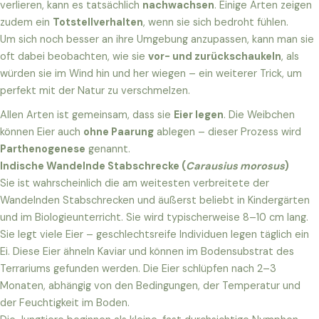
verlieren, kann es tatsächlich
nachwachsen
. Einige Arten zeigen
zudem ein
Totstellverhalten
, wenn sie sich bedroht fühlen.
Um sich noch besser an ihre Umgebung anzupassen, kann man sie
oft dabei beobachten, wie sie
vor- und zurückschaukeln
, als
würden sie im Wind hin und her wiegen – ein weiterer Trick, um
perfekt mit der Natur zu verschmelzen.
Allen Arten ist gemeinsam, dass sie
Eier legen
. Die Weibchen
können Eier auch
ohne Paarung
ablegen – dieser Prozess wird
Parthenogenese
genannt.
Indische Wandelnde Stabschrecke (
Carausius morosus
)
Sie ist wahrscheinlich die am weitesten verbreitete der
Wandelnden Stabschrecken und äußerst beliebt in Kindergärten
und im Biologieunterricht. Sie wird typischerweise 8–10 cm lang.
Sie legt viele Eier – geschlechtsreife Individuen legen täglich ein
Ei. Diese Eier ähneln Kaviar und können im Bodensubstrat des
Terrariums gefunden werden. Die Eier schlüpfen nach 2–3
Monaten, abhängig von den Bedingungen, der Temperatur und
der Feuchtigkeit im Boden.