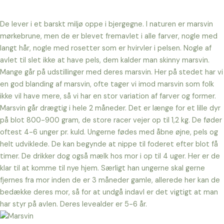
De lever i et barskt miljø oppe i bjergegne. I naturen er marsvin
mørkebrune, men de er blevet fremavlet i alle farver, nogle med
langt hår, nogle med rosetter som er hvirvler i pelsen. Nogle af
avlet til slet ikke at have pels, dem kalder man skinny marsvin.
Mange går på udstillinger med deres marsvin. Her på stedet har vi
en god blanding af marsvin, ofte tager vi imod marsvin som folk
ikke vil have mere, så vi har en stor variation af farver og former.
Marsvin går drægtig i hele 2 måneder. Det er længe for et lille dyr
på blot 800-900 gram, de store racer vejer op til 1,2 kg. De føder
oftest 4-6 unger pr. kuld. Ungerne fødes med åbne øjne, pels og
helt udviklede. De kan begynde at nippe til foderet efter blot få
timer. De drikker dog også mælk hos mor i op til 4 uger. Her er de
klar til at komme til nye hjem. Særligt han ungerne skal gerne
fjernes fra mor inden de er 3 måneder gamle, allerede her kan de
bedække deres mor, så for at undgå indavl er det vigtigt at man
har styr på avlen. Deres levealder er 5-6 år.