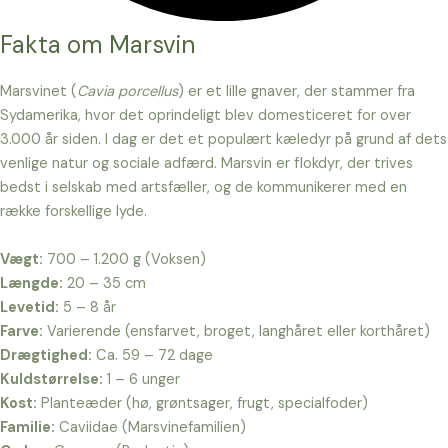
Fakta om Marsvin
Marsvinet (
Cavia porcellus
) er et lille gnaver, der stammer fra
Sydamerika, hvor det oprindeligt blev domesticeret for over
3.000 år siden. I dag er det et populært kæledyr på grund af dets
venlige natur og sociale adfærd. Marsvin er flokdyr, der trives
bedst i selskab med artsfæller, og de kommunikerer med en
række forskellige lyde.
Vægt:
700 – 1.200 g (Voksen)
Længde:
20 – 35 cm
Levetid:
5 – 8 år
Farve:
Varierende (ensfarvet, broget, langhåret eller korthåret)
Drægtighed:
Ca. 59 – 72 dage
Kuldstørrelse:
1 – 6 unger
Kost:
Planteæder (hø, grøntsager, frugt, specialfoder)
Familie:
Caviidae (Marsvinefamilien)