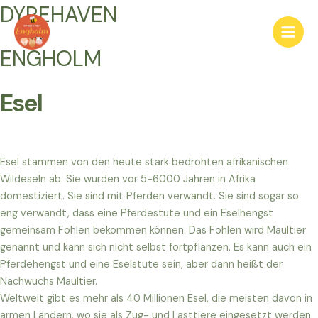
Gå
DYREHAVEN
til
Main
indholdet
ENGHOLM
Men
Esel
Esel stammen von den heute stark bedrohten afrikanischen
Wildeseln ab. Sie wurden vor 5-6000 Jahren in Afrika
domestiziert. Sie sind mit Pferden verwandt. Sie sind sogar so
eng verwandt, dass eine Pferdestute und ein Eselhengst
gemeinsam Fohlen bekommen können. Das Fohlen wird Maultier
genannt und kann sich nicht selbst fortpflanzen. Es kann auch ein
Pferdehengst und eine Eselstute sein, aber dann heißt der
Nachwuchs Maultier.
Weltweit gibt es mehr als 40 Millionen Esel, die meisten davon in
armen Ländern, wo sie als Zug- und Lasttiere eingesetzt werden.